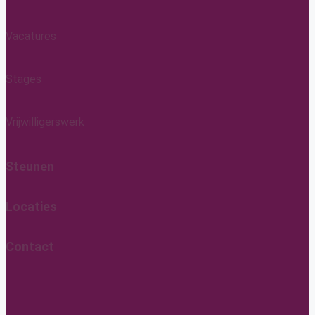
Vacatures
Stages
Vrijwilligerswerk
Steunen
Locaties
Contact