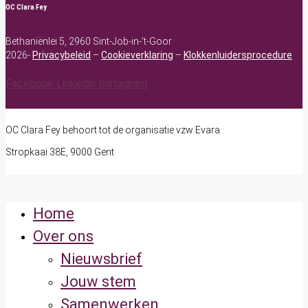
OC Clara Fey
Bethaniënlei 5, 2960 Sint-Job-in-’t-Goor
2026-
Privacybeleid
–
Cookieverklaring
–
Klokkenluidersprocedure
Facebook
Linkedin
Instagram
OC Clara Fey behoort tot de organisatie vzw Evara
Stropkaai 38E, 9000 Gent
Home
Over ons
Nieuwsbrief
Jouw stem
Samenwerken