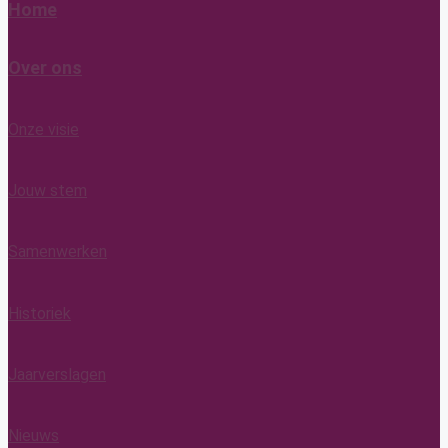
Home
Over ons
Onze visie
Jouw stem
Samenwerken
Historiek
Jaarverslagen
Nieuws