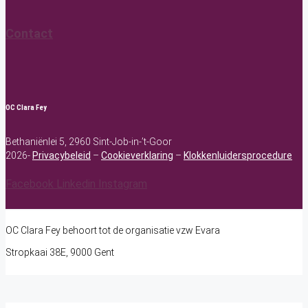
Contact
OC Clara Fey
Bethaniënlei 5, 2960 Sint-Job-in-’t-Goor
2026-
Privacybeleid
–
Cookieverklaring
–
Klokkenluidersprocedure
Facebook
Linkedin
Instagram
OC Clara Fey behoort tot de organisatie vzw Evara
Stropkaai 38E, 9000 Gent