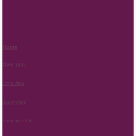
Home
Over ons
Onze visie
Jouw stem
Samenwerken